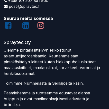
+358 (0) 207 851 900
posti@spraytec.fi
Seuraa meitä somessa
Spraytec Oy
Olemme pintakäsittelyyn erikoistunut
asiantuntijaorganisaatio. Kauttamme saat
pintakäsittelyn laitteet kuten hiekkapuhalluslaitteet,
maalauslaitteet, maalauslinjat, tarvikkeet, varaosat ja
henkilösuojaimet.
Toimimme Nummelasta ja Seinäjoelta käsin.
Päämiehemme ja tuotteemme edustavat alansa
huippua ja ovat maailmanlaajuisesti edustettuja
brändejä.