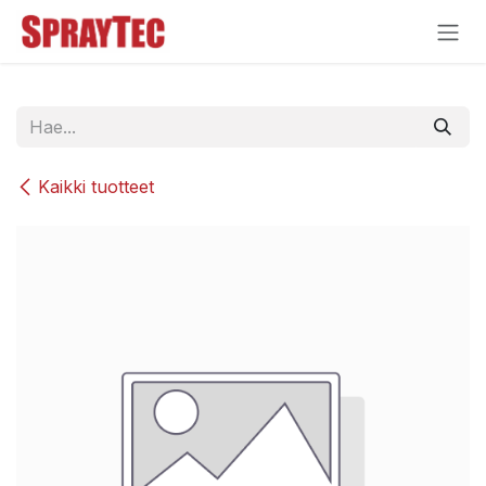
Siirry sisältöön
Kaikki tuotteet