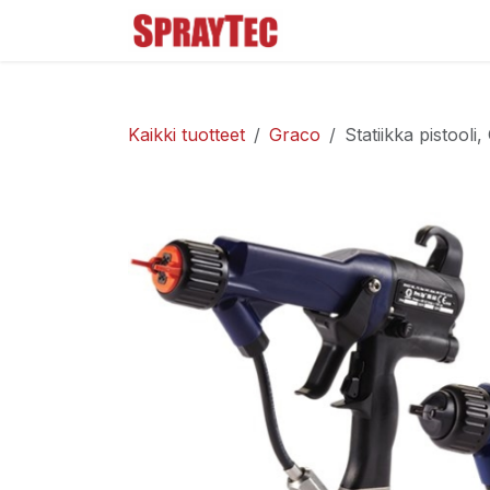
Siirry sisältöön
Tuoteluettelo
Ma
Kaikki tuotteet
Graco
Statiikka pistool