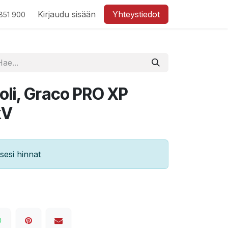
Kirjaudu sisään
Yhteystiedot
851 900
ooli, Graco PRO XP
kV
esi hinnat