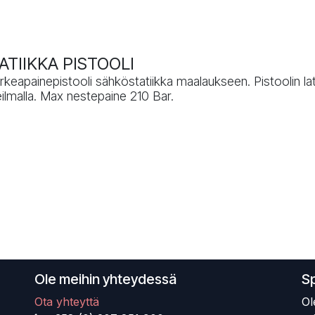
TIIKKA PISTOOLI
eapainepistooli sähköstatiikka maalaukseen. Pistoolin lata
neilmalla. Max nestepaine 210 Bar.
Ole meihin yhteydessä
S
Ota yhteyttä
Ol