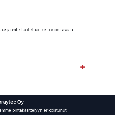
usjännite tuotetaan pistooliin sisään
praytec Oy
emme pintakäsittelyyn erikoistunut