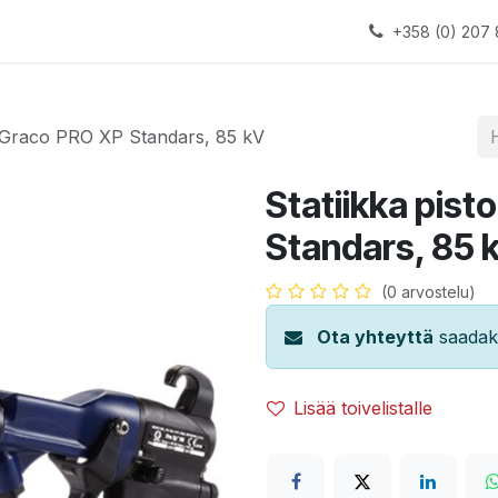
alauslinjat
Laitteet
Apua
+358 (0) 207 
i, Graco PRO XP Standars, 85 kV
Statiikka pist
Standars, 85 
(0 arvostelu)
Ota yhteyttä
saadaks
Lisää toivelistalle