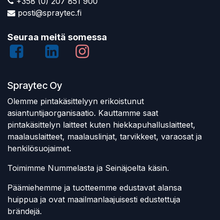
+358 (0) 207 851 900
posti@spraytec.fi
Seuraa meitä somessa
Spraytec Oy
Olemme pintakäsittelyyn erikoistunut
asiantuntijaorganisaatio. Kauttamme saat
pintakäsittelyn laitteet kuten hiekkapuhalluslaitteet,
maalauslaitteet, maalauslinjat, tarvikkeet, varaosat ja
henkilösuojaimet.
Toimimme Nummelasta ja Seinäjoelta käsin.
Päämiehemme ja tuotteemme edustavat alansa
huippua ja ovat maailmanlaajuisesti edustettuja
brändejä.