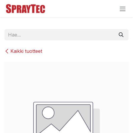
Siirry sisältöön
Kaikki tuotteet