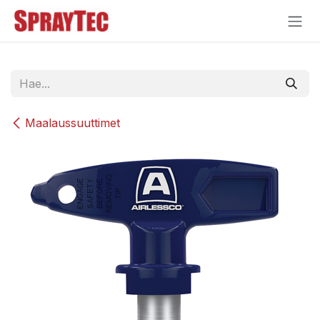
Siirry sisältöön
Maalaussuuttimet