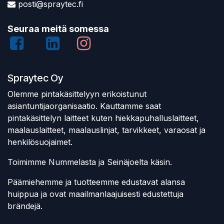
posti@spraytec.fi
Seuraa meitä somessa
Spraytec Oy
Olemme pintakäsittelyyn erikoistunut
asiantuntijaorganisaatio. Kauttamme saat
pintakäsittelyn laitteet kuten hiekkapuhalluslaitteet,
maalauslaitteet, maalauslinjat, tarvikkeet, varaosat ja
henkilösuojaimet.
Toimimme Nummelasta ja Seinäjoelta käsin.
Päämiehemme ja tuotteemme edustavat alansa
huippua ja ovat maailmanlaajuisesti edustettuja
brändejä.