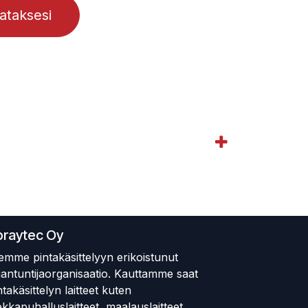
lataksesi
praytec Oy
emme pintakäsittelyyn erikoistunut
iantuntijaorganisaatio. Kauttamme saat
ntakäsittelyn laitteet kuten
ekkapuhalluslaitteet, maalauslaitteet,