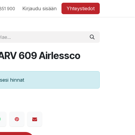
Kirjaudu sisään
Yhteystiedot
851 900
ARV 609 Airlessco
esi hinnat