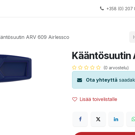
alauslinjat
Laitteet
Apua
+358 (0) 207 
äntösuutin ARV 609 Airlessco
Kääntösuutin 
(0 arvostelu)
Ota yhteyttä
saadaks
Lisää toivelistalle