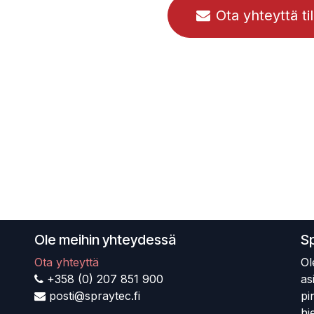
Ota yhteyttä ti
Ole meihin yhteydessä
S
Ota yhteyttä
Ol
+358 (0) 207 851 900
as
posti@spraytec.fi
pi
hi