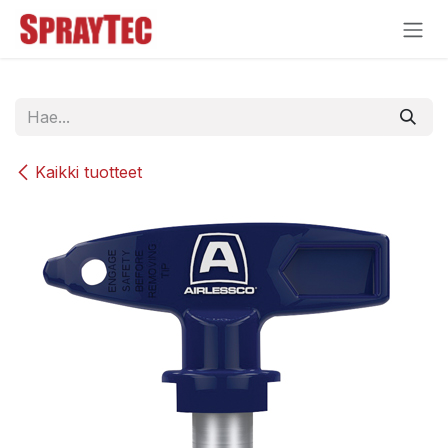
Siirry sisältöön
Kaikki tuotteet