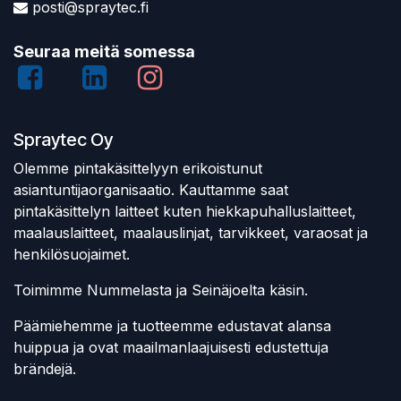
posti@spraytec.fi
Seuraa meitä somessa
Spraytec Oy
Olemme pintakäsittelyyn erikoistunut
asiantuntijaorganisaatio. Kauttamme saat
pintakäsittelyn laitteet kuten hiekkapuhalluslaitteet,
maalauslaitteet, maalauslinjat, tarvikkeet, varaosat ja
henkilösuojaimet.
Toimimme Nummelasta ja Seinäjoelta käsin.
Päämiehemme ja tuotteemme edustavat alansa
huippua ja ovat maailmanlaajuisesti edustettuja
brändejä.