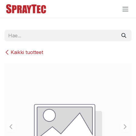
Siirry sisältöön
Kaikki tuotteet