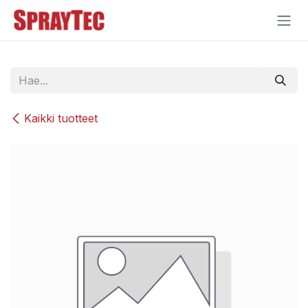
Siirry sisältöön
Kaikki tuotteet