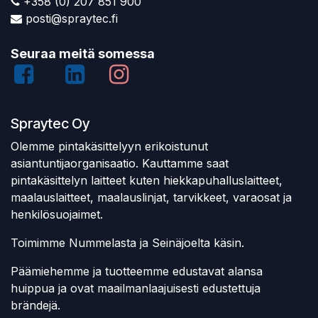
+358 (0) 207 851 900
posti@spraytec.fi
Seuraa meitä somessa
Spraytec Oy
Olemme pintakäsittelyyn erikoistunut
asiantuntijaorganisaatio. Kauttamme saat
pintakäsittelyn laitteet kuten hiekkapuhalluslaitteet,
maalauslaitteet, maalauslinjat, tarvikkeet, varaosat ja
henkilösuojaimet.
Toimimme Nummelasta ja Seinäjoelta käsin.
Päämiehemme ja tuotteemme edustavat alansa
huippua ja ovat maailmanlaajuisesti edustettuja
brändejä.