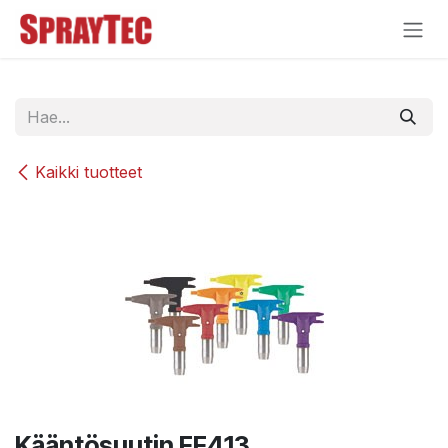
Siirry sisältöön
Kaikki tuotteet
Kääntösuutin FF413