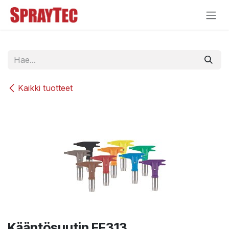
Siirry sisältöön
Kaikki tuotteet
Kääntösuutin FF313