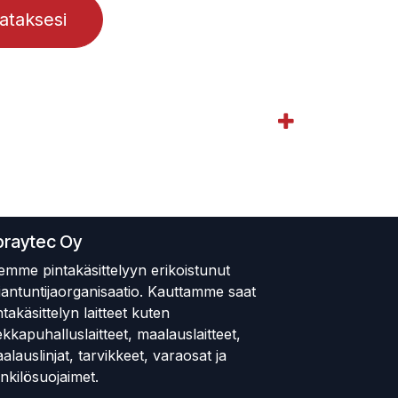
lataksesi
praytec Oy
emme pintakäsittelyyn erikoistunut
iantuntijaorganisaatio. Kauttamme saat
ntakäsittelyn laitteet kuten
ekkapuhalluslaitteet, maalauslaitteet,
alauslinjat, tarvikkeet, varaosat ja
nkilösuojaimet.