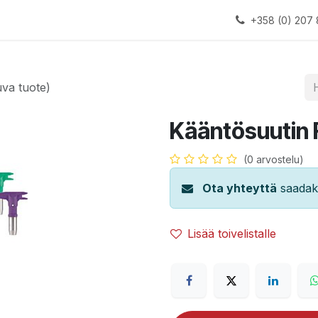
alauslinjat
Laitteet
Apua
+358 (0) 207 
uva tuote)
Kääntösuutin F
(0 arvostelu)
Ota yhteyttä
saadaks
Lisää toivelistalle