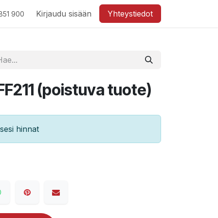
Kirjaudu sisään
Yhteystiedot
851 900
F211 (poistuva tuote)
esi hinnat