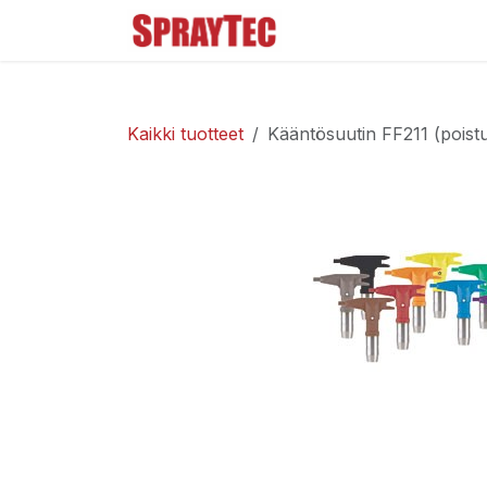
Siirry sisältöön
Tuoteluettelo
Ma
Kaikki tuotteet
Kääntösuutin FF211 (poist