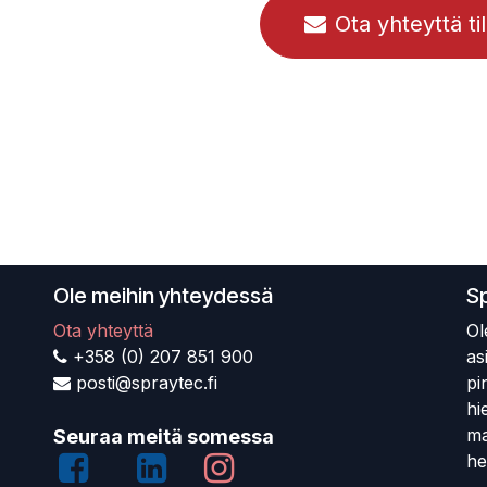
Ota yhteyttä ti
Ole meihin yhteydessä
S
Ota yhteyttä
Ol
+358 (0) 207 851 900
as
posti@spraytec.fi
pi
hi
ma
Seuraa meitä somessa
he