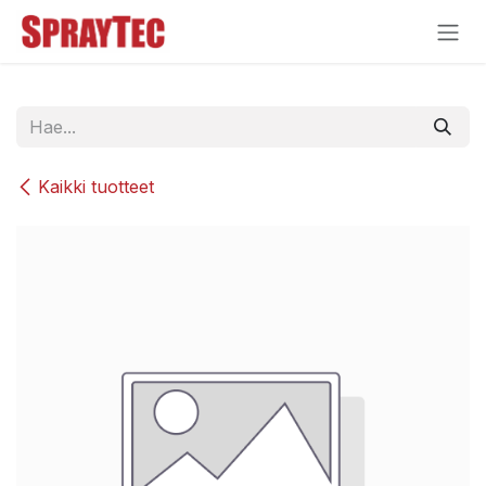
Siirry sisältöön
Kaikki tuotteet