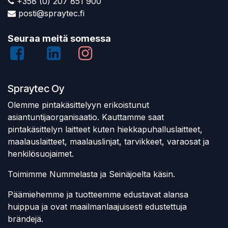
+358 (0) 207 851 900
posti@spraytec.fi
Seuraa meitä somessa
Spraytec Oy
Olemme pintakäsittelyyn erikoistunut
asiantuntijaorganisaatio. Kauttamme saat
pintakäsittelyn laitteet kuten hiekkapuhalluslaitteet,
maalauslaitteet, maalauslinjat, tarvikkeet, varaosat ja
henkilösuojaimet.
Toimimme Nummelasta ja Seinäjoelta käsin.
Päämiehemme ja tuotteemme edustavat alansa
huippua ja ovat maailmanlaajuisesti edustettuja
brändejä.