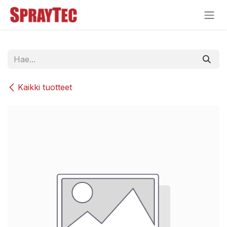
Siirry sisältöön
Kaikki tuotteet