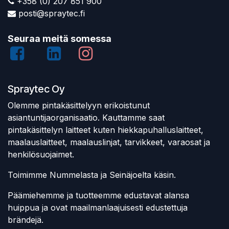
+358 (0) 207 851 900
posti@spraytec.fi
Seuraa meitä somessa
Spraytec Oy
Olemme pintakäsittelyyn erikoistunut
asiantuntijaorganisaatio. Kauttamme saat
pintakäsittelyn laitteet kuten hiekkapuhalluslaitteet,
maalauslaitteet, maalauslinjat, tarvikkeet, varaosat ja
henkilösuojaimet.
Toimimme Nummelasta ja Seinäjoelta käsin.
Päämiehemme ja tuotteemme edustavat alansa
huippua ja ovat maailmanlaajuisesti edustettuja
brändejä.