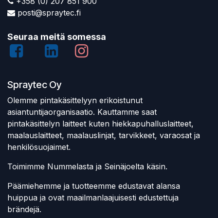
+358 (0) 207 851 900
posti@spraytec.fi
Seuraa meitä somessa
Spraytec Oy
Olemme pintakäsittelyyn erikoistunut
asiantuntijaorganisaatio. Kauttamme saat
pintakäsittelyn laitteet kuten hiekkapuhalluslaitteet,
maalauslaitteet, maalauslinjat, tarvikkeet, varaosat ja
henkilösuojaimet.
Toimimme Nummelasta ja Seinäjoelta käsin.
Päämiehemme ja tuotteemme edustavat alansa
huippua ja ovat maailmanlaajuisesti edustettuja
brändejä.