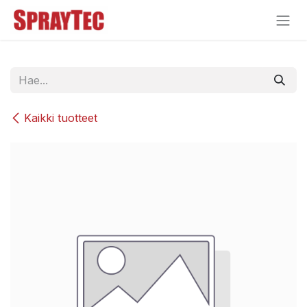
Siirry sisältöön
Kaikki tuotteet