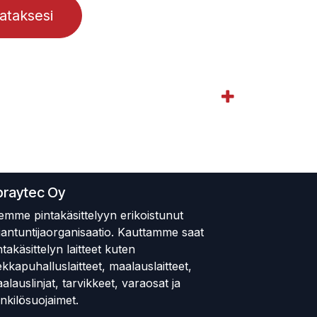
lataksesi
praytec Oy
emme pintakäsittelyyn erikoistunut
iantuntijaorganisaatio. Kauttamme saat
ntakäsittelyn laitteet kuten
ekkapuhalluslaitteet, maalauslaitteet,
alauslinjat, tarvikkeet, varaosat ja
nkilösuojaimet.