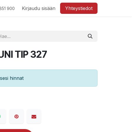
Kirjaudu sisään
Yhteystiedot
851 900
UNI TIP 327
esi hinnat