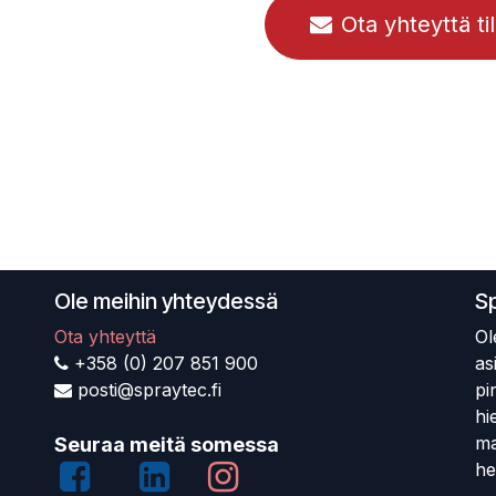
Ota yhteyttä ti
Ole meihin yhteydessä
S
Ota yhteyttä
Ol
+358 (0) 207 851 900
as
posti@spraytec.fi
pi
hi
ma
Seuraa meitä somessa
he