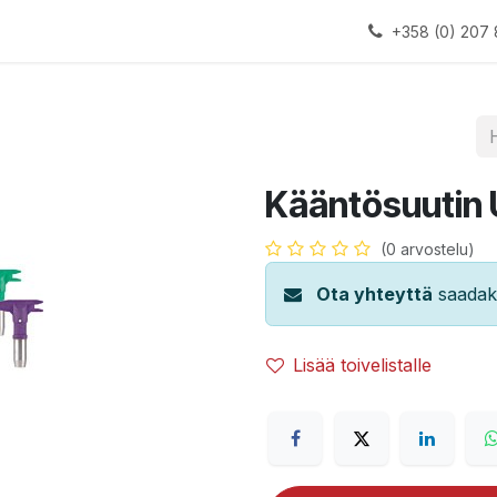
alauslinjat
Laitteet
Apua
+358 (0) 207 
Kääntösuutin 
(0 arvostelu)
Ota yhteyttä
saadaks
Lisää toivelistalle