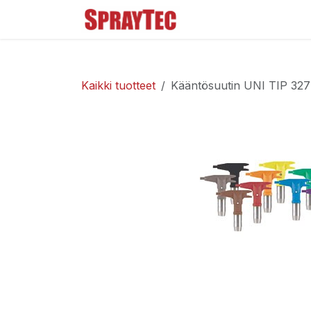
Siirry sisältöön
Tuoteluettelo
Ma
Kaikki tuotteet
Kääntösuutin UNI TIP 327