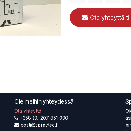
Ota yhteyttä ti
Ole meihin yhteydessä
S
Ota yhteyttä
Ol
+358 (0) 207 851 900
as
posti@spraytec.fi
pi