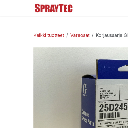
Siirry sisältöön
Tuoteluettelo
Ma
Kaikki tuotteet
Varaosat
Korjaussarja 