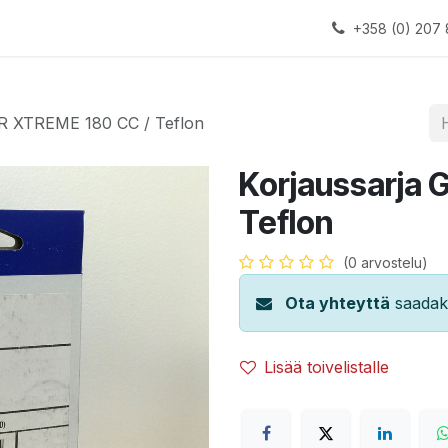
alauslinjat
Laitteet
Apua
+358 (0) 207 
GR XTREME 180 CC / Teflon
Korjaussarja 
Teflon
(0 arvostelu)
Ota yhteyttä
saadaks
Lisää toivelistalle