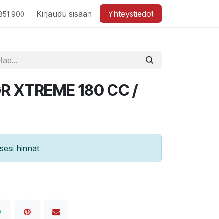
Kirjaudu sisään
Yhteystiedot
851 900
GR XTREME 180 CC /
esi hinnat