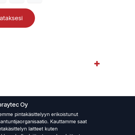
lataksesi
praytec Oy
emme pintakäsittelyyn erikoistunut
iantuntijaorganisaatio. Kauttamme saat
ntakäsittelyn laitteet kuten