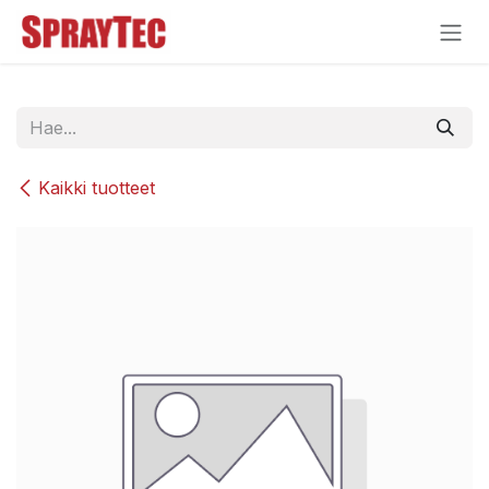
Siirry sisältöön
Kaikki tuotteet