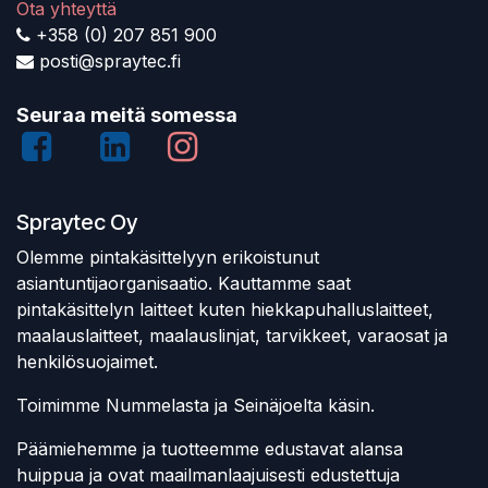
Ota yhteyttä
+358 (0) 207 851 900
posti@spraytec.fi
Seuraa meitä somessa
Spraytec Oy
Olemme pintakäsittelyyn erikoistunut
asiantuntijaorganisaatio. Kauttamme saat
pintakäsittelyn laitteet kuten hiekkapuhalluslaitteet,
maalauslaitteet, maalauslinjat, tarvikkeet, varaosat ja
henkilösuojaimet.
Toimimme Nummelasta ja Seinäjoelta käsin.
Päämiehemme ja tuotteemme edustavat alansa
huippua ja ovat maailmanlaajuisesti edustettuja