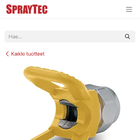
Siirry sisältöön
Kaikki tuotteet