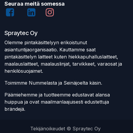
Seuraa meitä somessa
Spraytec Oy
Olemme pintakäsittelyyn erikoistunut
asiantuntijaorganisaatio. Kauttamme saat
pintakäsittelyn laitteet kuten hiekkapuhalluslaitteet,
maalauslaitteet, maalauslinjat, tarvikkeet, varaosat ja
henkilösuojaimet.
Toimimme Nummelasta ja Seinäjoelta käsin.
Päämiehemme ja tuotteemme edustavat alansa
huippua ja ovat maailmanlaajuisesti edustettuja
brändejä.
Tekijänoikeudet © Spraytec Oy