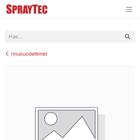
Siirry sisältöön
Imusuodattimet