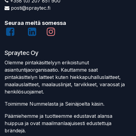
+358 (0) 207 851 900
posti@spraytec.fi
Seuraa meitä somessa
Spraytec Oy
Olemme pintakäsittelyyn erikoistunut
asiantuntijaorganisaatio. Kauttamme saat
pintakäsittelyn laitteet kuten hiekkapuhalluslaitteet,
maalauslaitteet, maalauslinjat, tarvikkeet, varaosat ja
henkilösuojaimet.
Toimimme Nummelasta ja Seinäjoelta käsin.
Päämiehemme ja tuotteemme edustavat alansa
huippua ja ovat maailmanlaajuisesti edustettuja
brändejä.