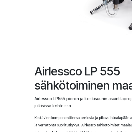
Airlessco LP 555
sähkötoiminen maa
Airlessco LP555 pieniin ja keskisuuriin asuintilapr
julkisissa kohteissa.
Kestävien komponenttiensa ansiosta ja pikavaihtoalapään a
ja verratonta suorituskykyä. Airlessco sähkötoimiset maala