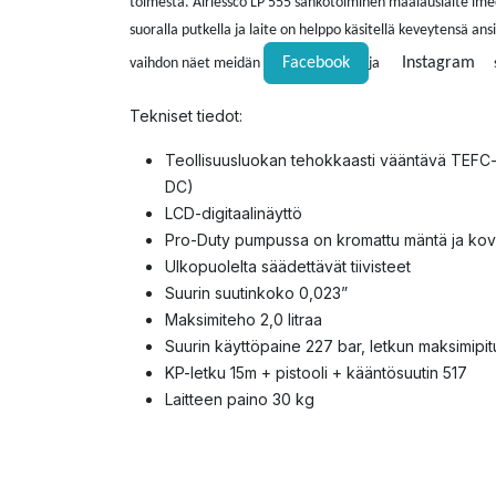
toimesta. Airlessco LP 555 sähkötoiminen maalauslaite ime
suoralla putkella ja laite on helppo käsitellä keveytensä an
Facebook
Instagram
vaihdon näet meidän
ja
Tekniset tiedot:
Teollisuusluokan tehokkaasti vääntävä TEFC-
DC)
LCD-digitaalinäyttö
Pro-Duty pumpussa on kromattu mäntä ja kovap
Ulkopuolelta säädettävät tiivisteet
Suurin suutinkoko 0,023”
Maksimiteho 2,0 litraa
Suurin käyttöpaine 227 bar, l
etkun maksimipi
KP-letku 15m + pistooli + kääntösuutin 517
Laitteen paino 30 kg