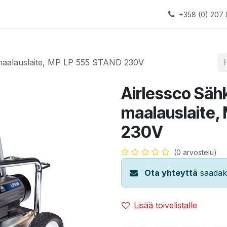
alauslinjat
Laitteet
Apua
+358 (0) 207 
maalauslaite, MP LP 555 STAND 230V
Airlessco Säh
maalauslaite,
230V
(0 arvostelu)
Ota yhteyttä
saadaks
Lisää toivelistalle