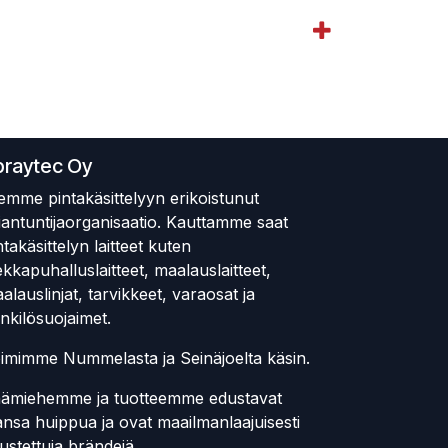
praytec Oy
emme pintakäsittelyyn erikoistunut
iantuntijaorganisaatio. Kauttamme saat
ntakäsittelyn laitteet kuten
ekkapuhalluslaitteet, maalauslaitteet,
alauslinjat, tarvikkeet, varaosat ja
nkilösuojaimet.
imimme Nummelasta ja Seinäjoelta käsin.
ämiehemme ja tuotteemme edustavat
ansa huippua ja ovat maailmanlaajuisesti
ustettuja brändejä.