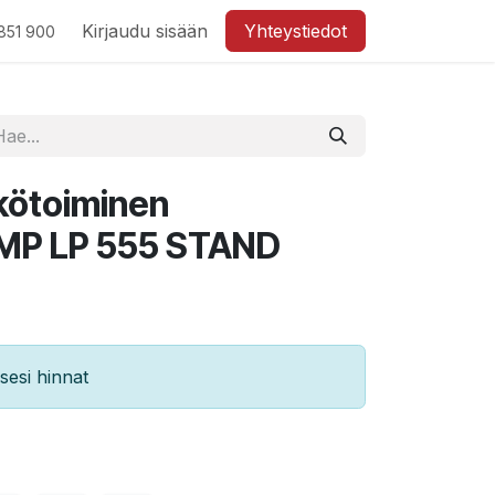
Kirjaudu sisään
Yhteystiedot
851 900
kötoiminen
 MP LP 555 STAND
esi hinnat