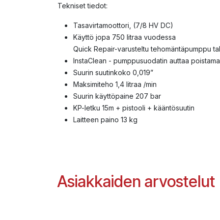
Tekniset tiedot:
Tasavirtamoottori, (7/8 HV DC)
Käyttö jopa 750 litraa vuodessa
Quick Repair-varusteltu tehomäntäpumppu tak
InstaClean - pumppusuodatin auttaa poistama
Suurin suutinkoko 0,019”
Maksimiteho 1,4 litraa /min
Suurin käyttöpaine 207 bar
KP-letku 15m + pistooli + kääntösuutin
Laitteen paino 13 kg
Asiakkaiden arvostelut