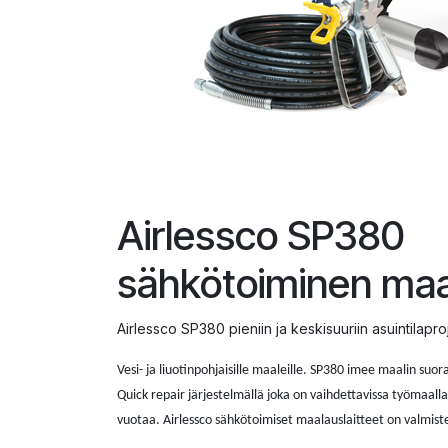
Airlessco SP380
sähkötoiminen maa
Airlessco SP380 pieniin ja keskisuuriin asuintilapro
Vesi- ja liuotinpohjaisille maaleille. SP380 imee maalin su
Quick repair järjestelmällä joka on vaihdettavissa työmaalla
vuotaa. Airlessco sähkötoimiset maalauslaitteet on valmis