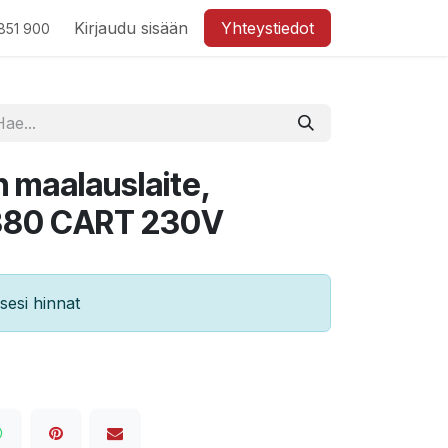
Kirjaudu sisään
Yhteystiedot
851 900
 maalauslaite,
P380 CART 230V
esi hinnat