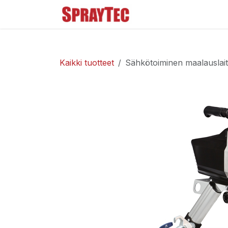
Siirry sisältöön
Tuoteluettelo
Ma
Kaikki tuotteet
Sähkötoiminen maalauslai