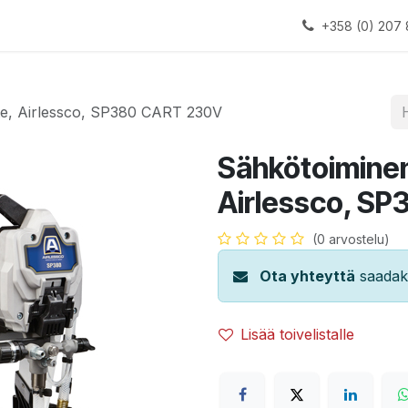
alauslinjat
Laitteet
Apua
+358 (0) 207 
te, Airlessco, SP380 CART 230V
Sähkötoiminen
Airlessco, S
(0 arvostelu)
Ota yhteyttä
saadaks
Lisää toivelistalle