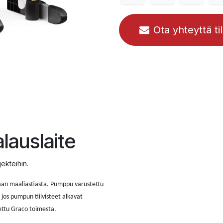
Ota yhteyttä ti
lauslaite
jekteihin.
oraan maaliastiasta. Pumppu varustettu
 jos pumpun tiiivisteet alkavat
tettu Graco toimesta.