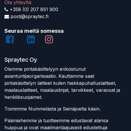
Ota yhteyttä
+358 (0) 207 851 900
posti@spraytec.fi
Seuraa meitä somessa
Spraytec Oy
Olemme pintakäsittelyyn erikoistunut
asiantuntijaorganisaatio. Kauttamme saat
pintakäsittelyn laitteet kuten hiekkapuhalluslaitteet,
maalauslaitteet, maalauslinjat, tarvikkeet, varaosat ja
henkilösuojaimet.
Toimimme Nummelasta ja Seinäjoelta käsin.
Päämiehemme ja tuotteemme edustavat alansa
huippua ja ovat maailmanlaajuisesti edustettuja