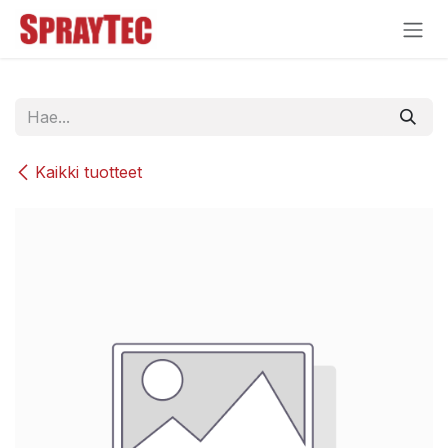
Siirry sisältöön
Kaikki tuotteet