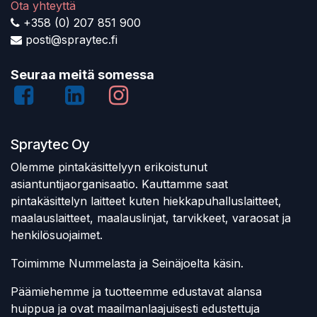
Ota yhteyttä
+358 (0) 207 851 900
posti@spraytec.fi
Seuraa meitä somessa
Spraytec Oy
Olemme pintakäsittelyyn erikoistunut
asiantuntijaorganisaatio. Kauttamme saat
pintakäsittelyn laitteet kuten hiekkapuhalluslaitteet,
maalauslaitteet, maalauslinjat, tarvikkeet, varaosat ja
henkilösuojaimet.
Toimimme Nummelasta ja Seinäjoelta käsin.
Päämiehemme ja tuotteemme edustavat alansa
huippua ja ovat maailmanlaajuisesti edustettuja