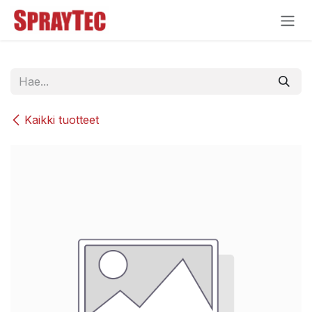
Siirry sisältöön
Kaikki tuotteet