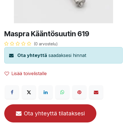
Maspra Kääntösuutin 619
(0 arvostelu)
Ota yhteyttä
saadaksesi hinnat
Lisää toivelistalle
Ota yhteyttä tilataksesi