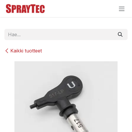
Siirry sisältöön
Kaikki tuotteet