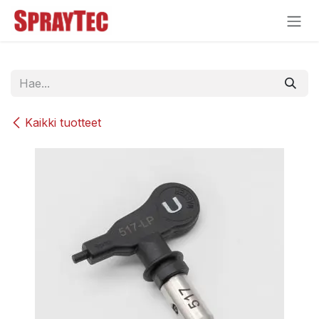
Siirry sisältöön
Kaikki tuotteet