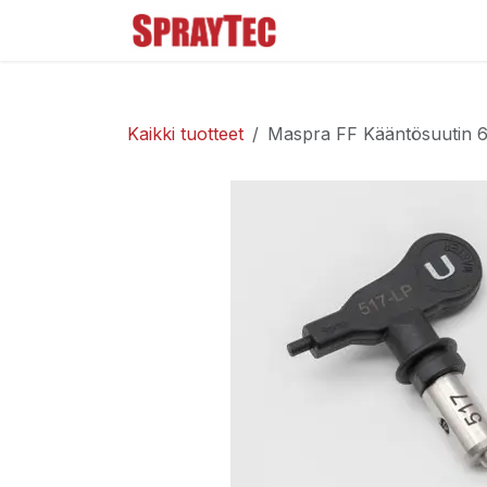
Siirry sisältöön
Tuoteluettelo
Ma
Kaikki tuotteet
Maspra FF Kääntösuutin 