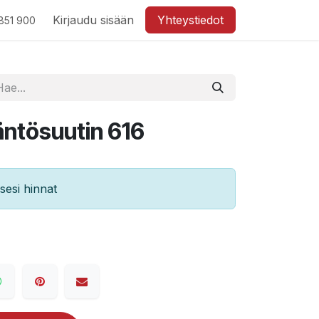
Kirjaudu sisään
Yhteystiedot
851 900
ntösuutin 616
esi hinnat