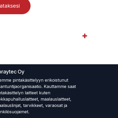
lataksesi
praytec Oy
emme pintakäsittelyyn erikoistunut
iantuntijaorganisaatio. Kauttamme saat
ntakäsittelyn laitteet kuten
ekkapuhalluslaitteet, maalauslaitteet,
alauslinjat, tarvikkeet, varaosat ja
nkilösuojaimet.