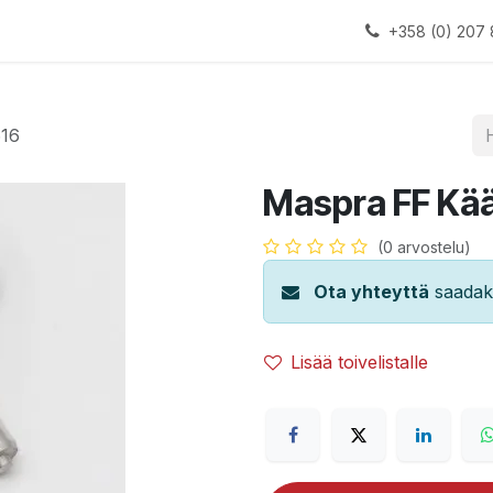
alauslinjat
Laitteet
Apua
+358 (0) 207 
616
Maspra FF Kää
(0 arvostelu)
Ota yhteyttä
saadaks
Lisää toivelistalle