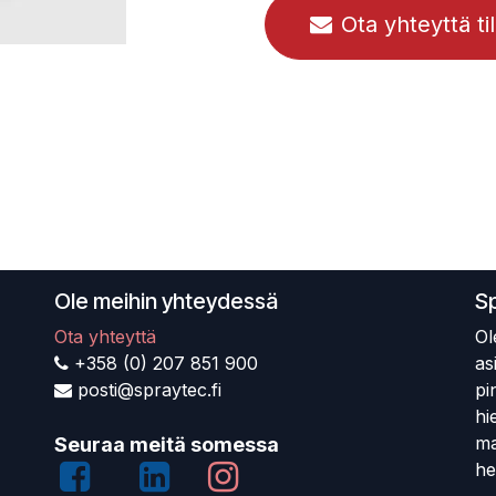
Ota yhteyttä ti
Ole meihin yhteydessä
S
Ota yhteyttä
Ol
+358 (0) 207 851 900
as
posti@spraytec.fi
pi
hi
ma
Seuraa meitä somessa
he