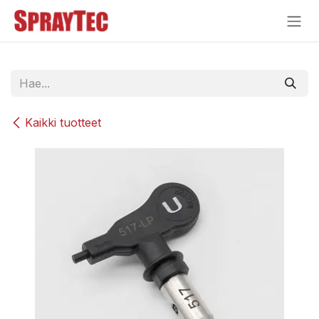
Siirry sisältöön
Kaikki tuotteet