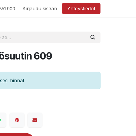
Kirjaudu sisään
Yhteystiedot
851 900
ösuutin 609
esi hinnat