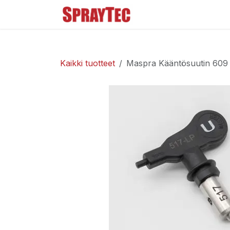
Siirry sisältöön
Tuoteluettelo
Ma
Kaikki tuotteet
Maspra Kääntösuutin 609