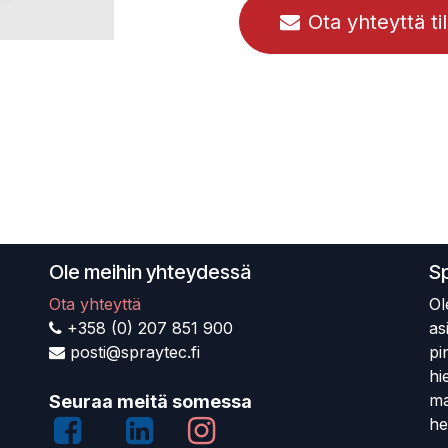
Ota yhteyttä ti
Ole meihin yhteydessä
S
Ota yhteyttä
Ol
+358 (0) 207 851 900
as
posti@spraytec.fi
pi
hi
ma
Seuraa meitä somessa
he