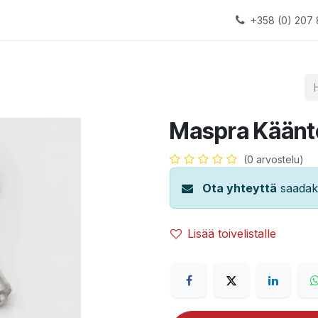
alauslinjat
Laitteet
Apua
+358 (0) 207 
Maspra Käänt
(0 arvostelu)
Ota yhteyttä
saadaks
Lisää toivelistalle