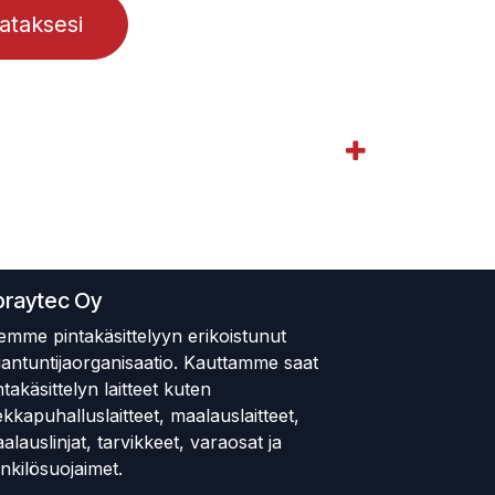
lataksesi
praytec Oy
emme pintakäsittelyyn erikoistunut
iantuntijaorganisaatio. Kauttamme saat
ntakäsittelyn laitteet kuten
ekkapuhalluslaitteet, maalauslaitteet,
alauslinjat, tarvikkeet, varaosat ja
nkilösuojaimet.