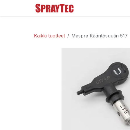
Siirry sisältöön
Tuoteluettelo
Ma
Kaikki tuotteet
Maspra Kääntösuutin 517