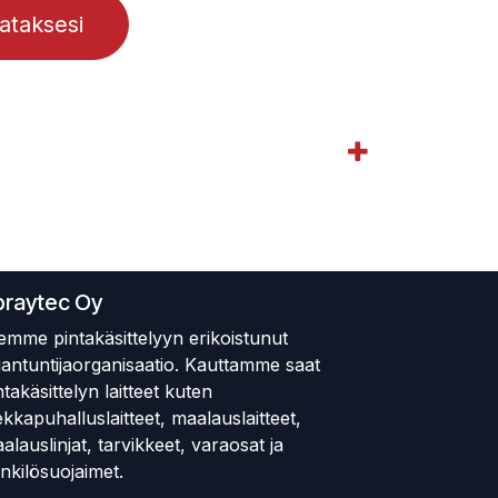
lataksesi
praytec Oy
emme pintakäsittelyyn erikoistunut
iantuntijaorganisaatio. Kauttamme saat
ntakäsittelyn laitteet kuten
ekkapuhalluslaitteet, maalauslaitteet,
alauslinjat, tarvikkeet, varaosat ja
nkilösuojaimet.