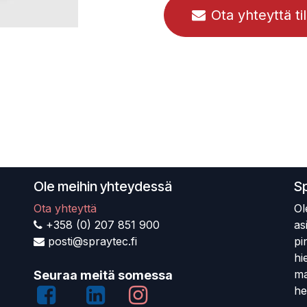
Ota yhteyttä ti
Ole meihin yhteydessä
S
Ota yhteyttä
Ol
+358 (0) 207 851 900
as
posti@spraytec.fi
pi
hi
ma
Seuraa meitä somessa
he