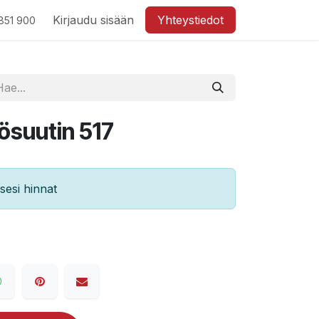
Kirjaudu sisään
Yhteystiedot
851 900
suutin 517
esi hinnat