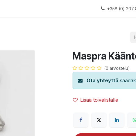
alauslinjat
Laitteet
Apua
+358 (0) 207 
Maspra Kääntö
(0 arvostelu)
Ota yhteyttä
saadaks
Lisää toivelistalle