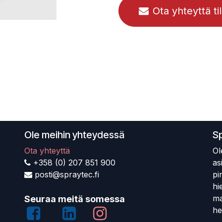
Ota yhteyttä ti
Ole meihin yhteydessä
S
Ota yhteyttä
Ol
+358 (0) 207 851 900
as
posti@spraytec.fi
pi
hi
ma
Seuraa meitä somessa
he