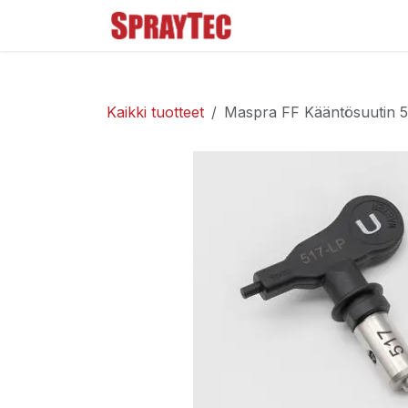
Siirry sisältöön
Tuoteluettelo
Ma
Kaikki tuotteet
Maspra FF Kääntösuutin 5