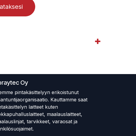
lataksesi
praytec Oy
emme pintakäsittelyyn erikoistunut
iantuntijaorganisaatio. Kauttamme saat
ntakäsittelyn laitteet kuten
ekkapuhalluslaitteet, maalauslaitteet,
alauslinjat, tarvikkeet, varaosat ja
nkilösuojaimet.