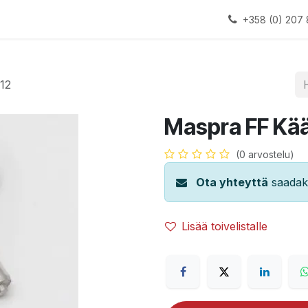
alauslinjat
Laitteet
Apua
+358 (0) 207 
12
Maspra FF Kää
(0 arvostelu)
Ota yhteyttä
saadaks
Lisää toivelistalle