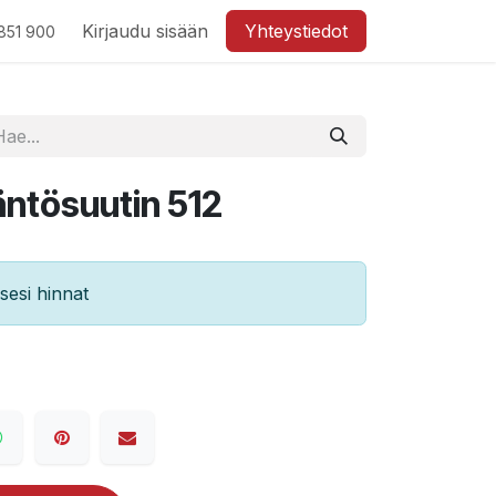
Kirjaudu sisään
Yhteystiedot
851 900
ntösuutin 512
esi hinnat