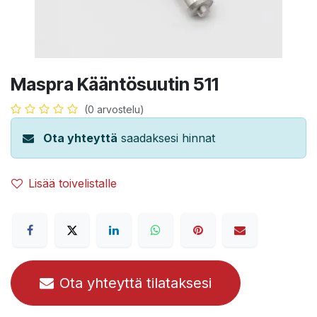
Maspra Kääntösuutin 511
(0 arvostelu)
Ota yhteyttä
saadaksesi hinnat
Lisää toivelistalle
Ota yhteyttä tilataksesi