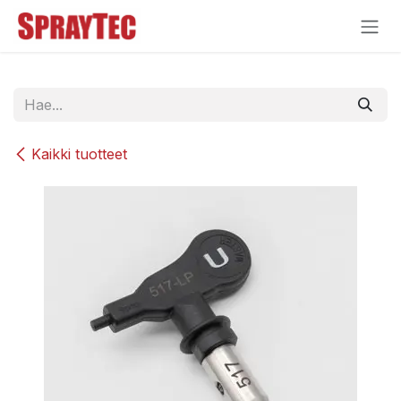
Siirry sisältöön
Kaikki tuotteet