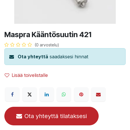
Maspra Kääntösuutin 421
(0 arvostelu)
Ota yhteyttä
saadaksesi hinnat
Lisää toivelistalle
Ota yhteyttä tilataksesi