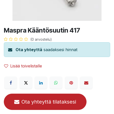
Maspra Kääntösuutin 417
(0 arvostelu)
Ota yhteyttä
saadaksesi hinnat
Lisää toivelistalle
Ota yhteyttä tilataksesi