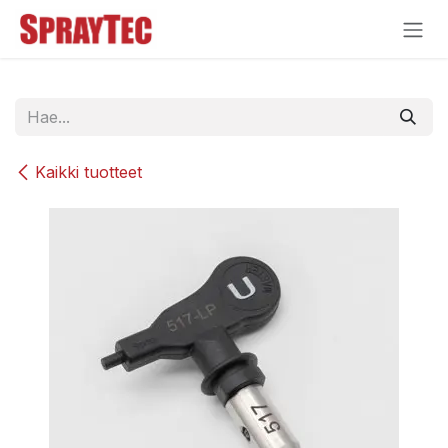
Siirry sisältöön
Kaikki tuotteet