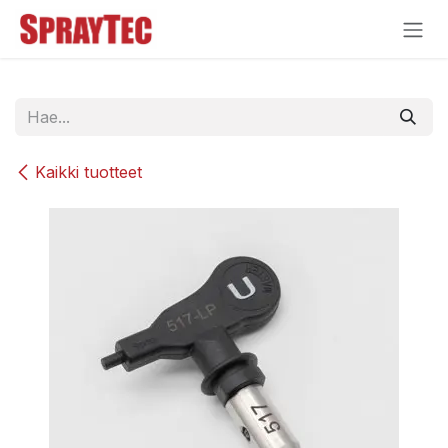
Siirry sisältöön
Kaikki tuotteet