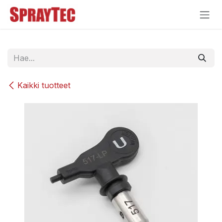
Siirry sisältöön
Kaikki tuotteet