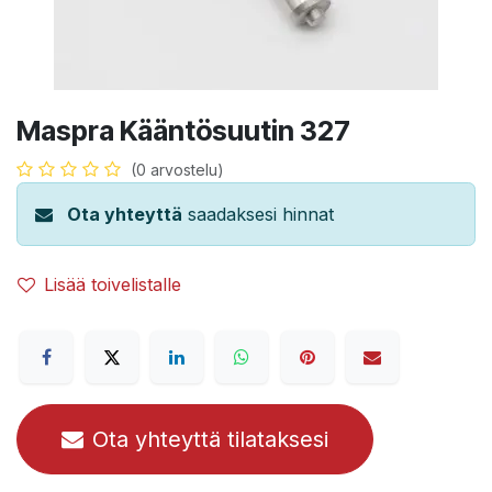
Maspra Kääntösuutin 327
(0 arvostelu)
Ota yhteyttä
saadaksesi hinnat
Lisää toivelistalle
Ota yhteyttä tilataksesi