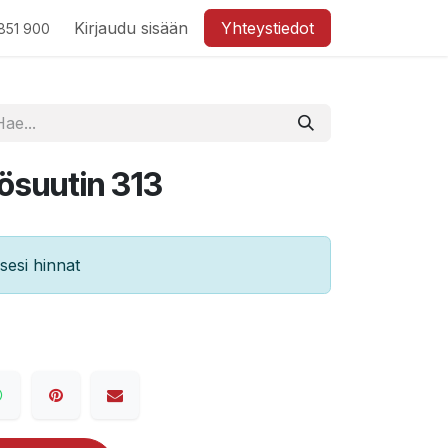
Kirjaudu sisään
Yhteystiedot
851 900
ösuutin 313
esi hinnat