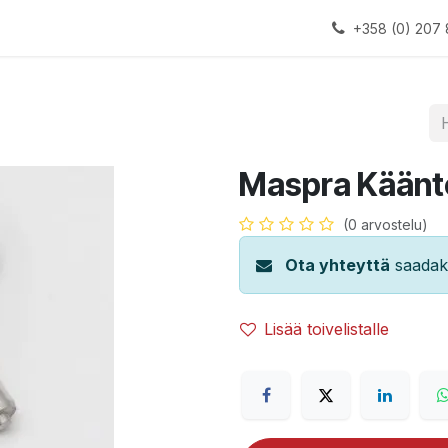
alauslinjat
Laitteet
Apua
+358 (0) 207 
Maspra Käänt
(0 arvostelu)
Ota yhteyttä
saadaks
Lisää toivelistalle