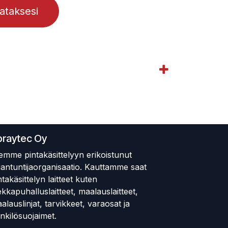
lataksesi
praytec Oy
emme pintakäsittelyyn erikoistunut
iantuntijaorganisaatio. Kauttamme saat
ntakäsittelyn laitteet kuten
ekkapuhalluslaitteet, maalauslaitteet,
alauslinjat, tarvikkeet, varaosat ja
nkilösuojaimet.