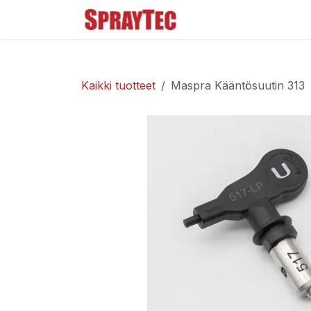
Siirry sisältöön
Tuoteluettelo
Ma
Kaikki tuotteet
Maspra Kääntösuutin 313