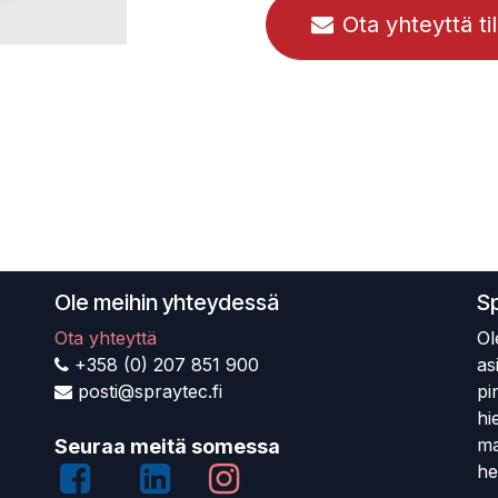
Ota yhteyttä ti
Ole meihin yhteydessä
S
Ota yhteyttä
Ol
+358 (0) 207 851 900
as
posti@spraytec.fi
pi
hi
ma
Seuraa meitä somessa
he