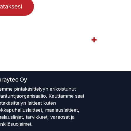
lataksesi
praytec Oy
emme pintakäsittelyyn erikoistunut
iantuntijaorganisaatio. Kauttamme saat
ntakäsittelyn laitteet kuten
ekkapuhalluslaitteet, maalauslaitteet,
alauslinjat, tarvikkeet, varaosat ja
nkilösuojaimet.