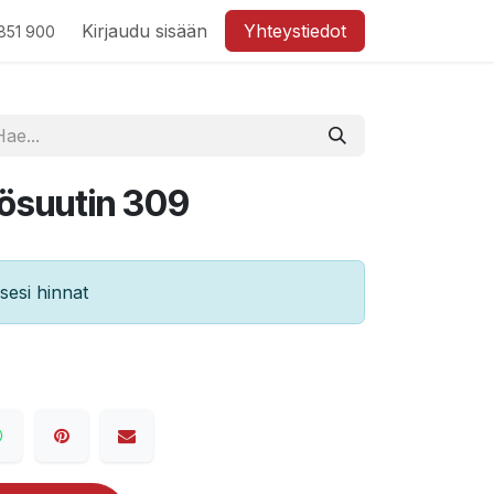
Kirjaudu sisään
Yhteystiedot
851 900
ösuutin 309
esi hinnat