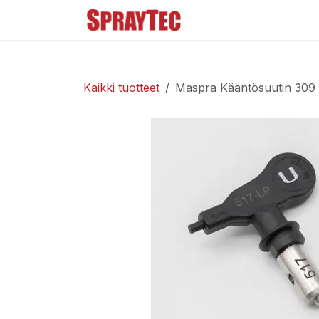
Siirry sisältöön
Tuoteluettelo
Ma
Kaikki tuotteet
Maspra Kääntösuutin 309