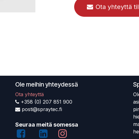
Ota yhteyttä ti
Ole meihin yhteydessä
S
Ota yhteyttä
Ol
+358 (0) 207 851 900
as
posti@spraytec.fi
pi
hi
ma
Seuraa meitä somessa
he