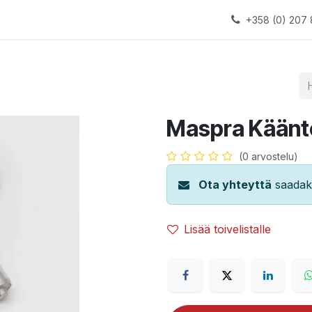
alauslinjat
Laitteet
Apua
+358 (0) 207 
Maspra Käänt
(0 arvostelu)
Ota yhteyttä
saadaks
Lisää toivelistalle