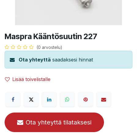
Maspra Kääntösuutin 227
(0 arvostelu)
Ota yhteyttä
saadaksesi hinnat
Lisää toivelistalle
Ota yhteyttä tilataksesi