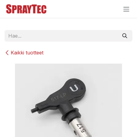
Siirry sisältöön
Kaikki tuotteet