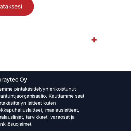
lataksesi
praytec Oy
emme pintakäsittelyyn erikoistunut
iantuntijaorganisaatio. Kauttamme saat
ntakäsittelyn laitteet kuten
ekkapuhalluslaitteet, maalauslaitteet,
alauslinjat, tarvikkeet, varaosat ja
nkilösuojaimet.