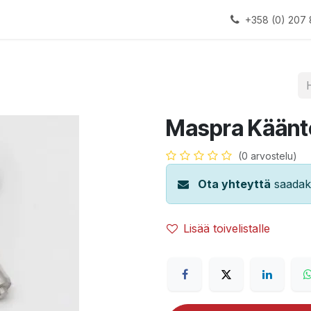
alauslinjat
Laitteet
Apua
+358 (0) 207 
Maspra Käänt
(0 arvostelu)
Ota yhteyttä
saadaks
Lisää toivelistalle