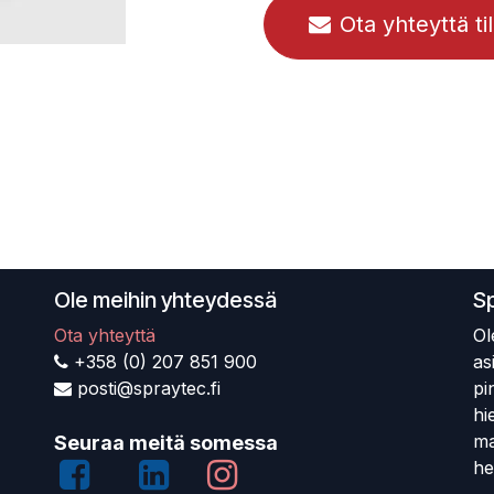
Ota yhteyttä ti
Ole meihin yhteydessä
S
Ota yhteyttä
Ol
+358 (0) 207 851 900
as
posti@spraytec.fi
pi
hi
ma
Seuraa meitä somessa
he