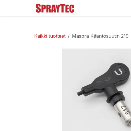
Siirry sisältöön
Tuoteluettelo
Ma
Kaikki tuotteet
Maspra Kääntösuutin 219