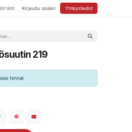
Kirjaudu sisään
Yhteystiedot
851 900
ösuutin 219
esi hinnat