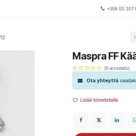
alauslinjat
Laitteet
Apua
+358 (0) 207 
12
Maspra FF Kää
(0 arvostelu)
Ota yhteyttä
saadaks
Lisää toivelistalle