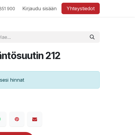
Kirjaudu sisään
Yhteystiedot
851 900
ntösuutin 212
esi hinnat