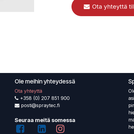
Ota yhteyttä ti
Ole meihin yhteydessä
S
Ota yhteyttä
Ol
+358 (0) 207 851 900
as
posti@spraytec.fi
pi
hi
ma
Seuraa meitä somessa
he