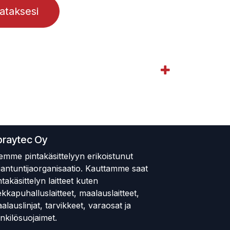
lataksesi
praytec Oy
emme pintakäsittelyyn erikoistunut
iantuntijaorganisaatio. Kauttamme saat
ntakäsittelyn laitteet kuten
ekkapuhalluslaitteet, maalauslaitteet,
alauslinjat, tarvikkeet, varaosat ja
nkilösuojaimet.