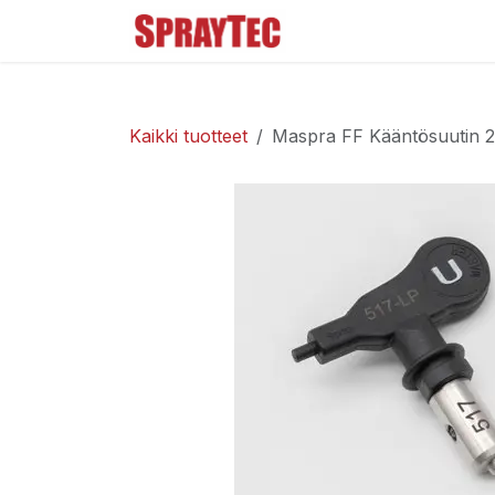
Siirry sisältöön
Tuoteluettelo
Ma
Kaikki tuotteet
Maspra FF Kääntösuutin 2