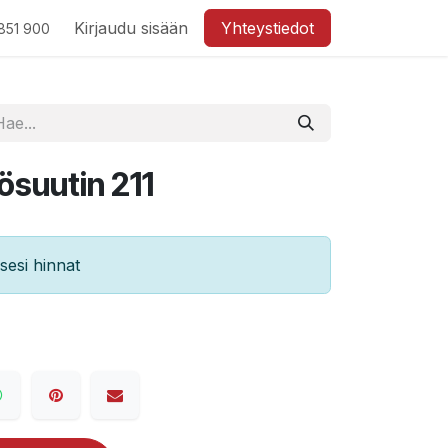
Kirjaudu sisään
Yhteystiedot
851 900
suutin 211
esi hinnat