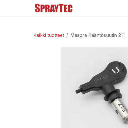
Siirry sisältöön
Tuoteluettelo
Ma
Kaikki tuotteet
Maspra Kääntösuutin 211