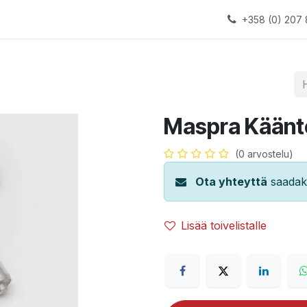
alauslinjat
Laitteet
Apua
+358 (0) 207 
Maspra Kääntö
(0 arvostelu)
Ota yhteyttä
saadaks
Lisää toivelistalle