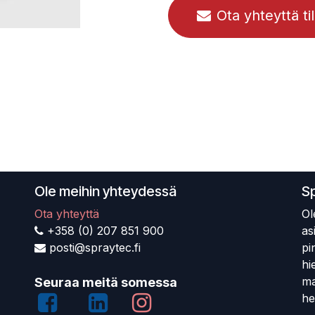
Ota yhteyttä ti
Ole meihin yhteydessä
S
Ota yhteyttä
Ol
+358 (0) 207 851 900
as
posti@spraytec.fi
pi
hi
ma
Seuraa meitä somessa
he