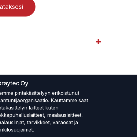
lataksesi
praytec Oy
emme pintakäsittelyyn erikoistunut
iantuntijaorganisaatio. Kauttamme saat
ntakäsittelyn laitteet kuten
ekkapuhalluslaitteet, maalauslaitteet,
alauslinjat, tarvikkeet, varaosat ja
nkilösuojaimet.