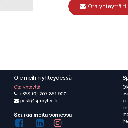
Ota yhteyttä ti
Ole meihin yhteydessä
S
Ota yhteyttä
Ol
+358 (0) 207 851 900
as
posti@spraytec.fi
pi
hi
ma
Seuraa meitä somessa
he