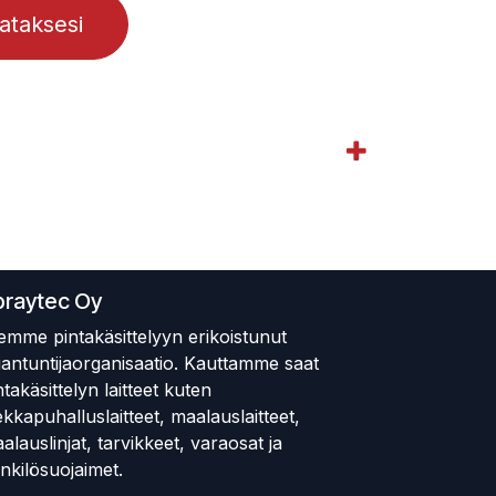
lataksesi
praytec Oy
emme pintakäsittelyyn erikoistunut
iantuntijaorganisaatio. Kauttamme saat
ntakäsittelyn laitteet kuten
ekkapuhalluslaitteet, maalauslaitteet,
alauslinjat, tarvikkeet, varaosat ja
nkilösuojaimet.