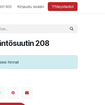
Kirjaudu sisään
Yhteystiedot
851 900
äntösuutin 208
esi hinnat