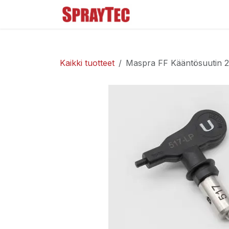
Siirry sisältöön
Tuoteluettelo
Ma
Kaikki tuotteet
Maspra FF Kääntösuutin 