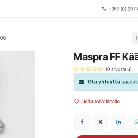
alauslinjat
Laitteet
Apua
+358 (0) 207 
208
Maspra FF Kä
(0 arvostelu)
Ota yhteyttä
saadaks
Lisää toivelistalle