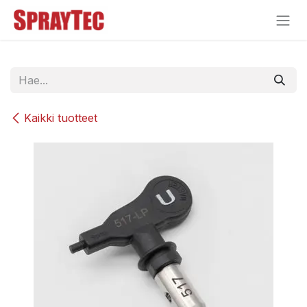
Siirry sisältöön
Kaikki tuotteet