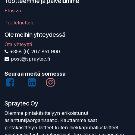
Tuotteemme ja palvelumme
Etusivu
Tuoteluettelo
Ole meihin yhteydessä
Ota yhteyttä
+358 (0) 207 851 900
posti@spraytec.fi
Seuraa meitä somessa
Spraytec Oy
Olemme pintakäsittelyyn erikoistunut
asiantuntijaorganisaatio. Kauttamme saat
pintakäsittelyn laitteet kuten hiekkapuhalluslaitteet,
maalauslaitteet, maalauslinjat, tarvikkeet, varaosat ja