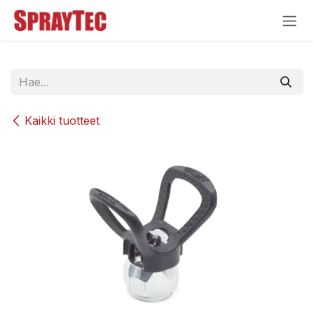
Siirry sisältöön
Kaikki tuotteet