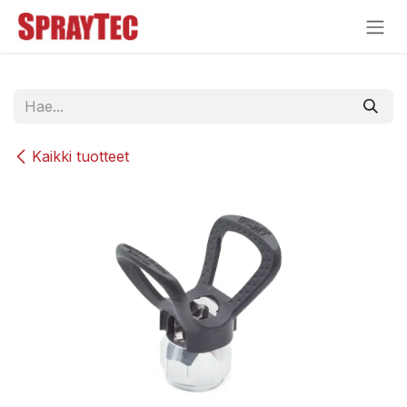
Siirry sisältöön
Kaikki tuotteet