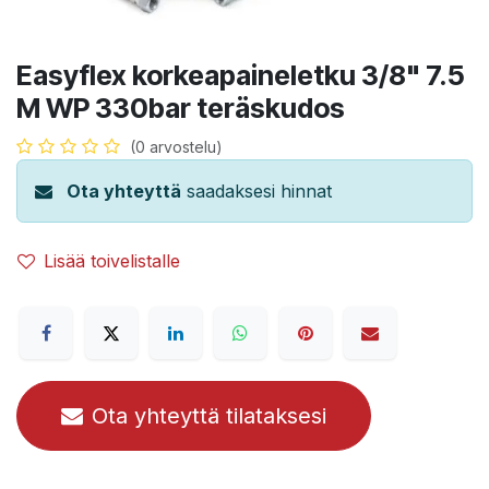
Easyflex korkeapaineletku 3/8" 7.5
M WP 330bar teräskudos
(0 arvostelu)
Ota yhteyttä
saadaksesi hinnat
Lisää toivelistalle
Ota yhteyttä tilataksesi