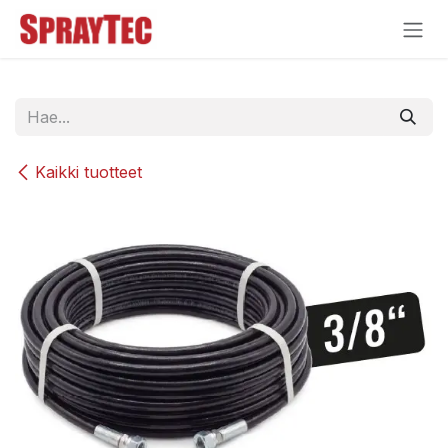
Siirry sisältöön
Kaikki tuotteet