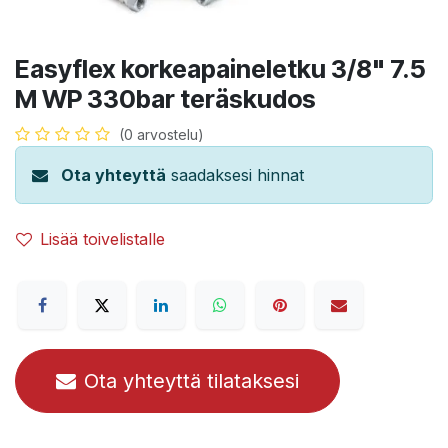
Easyflex korkeapaineletku 3/8" 7.5
M WP 330bar teräskudos
(0 arvostelu)
Ota yhteyttä
saadaksesi hinnat
Lisää toivelistalle
Ota yhteyttä tilataksesi