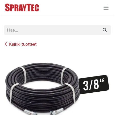
Siirry sisältöön
Kaikki tuotteet