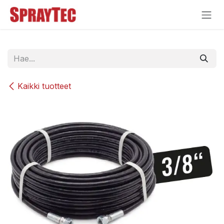
Siirry sisältöön
Kaikki tuotteet