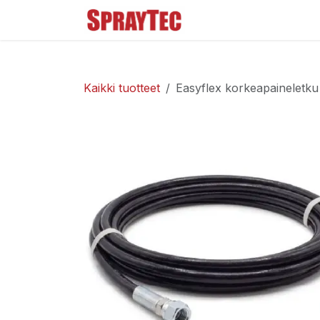
Siirry sisältöön
Tuoteluettelo
Ma
Kaikki tuotteet
Easyflex korkeapaineletk