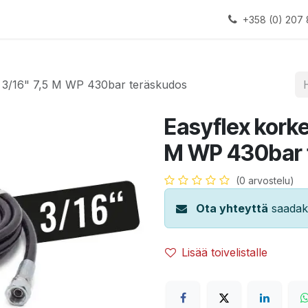
alauslinjat
Laitteet
Apua
+358 (0) 207 
u 3/16" 7,5 M WP 430bar teräskudos
Easyflex korke
M WP 430bar 
(0 arvostelu)
Ota yhteyttä
saadaks
Lisää toivelistalle