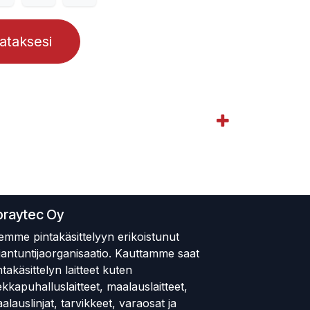
lataksesi
praytec Oy
emme pintakäsittelyyn erikoistunut
iantuntijaorganisaatio. Kauttamme saat
ntakäsittelyn laitteet kuten
ekkapuhalluslaitteet, maalauslaitteet,
alauslinjat, tarvikkeet, varaosat ja