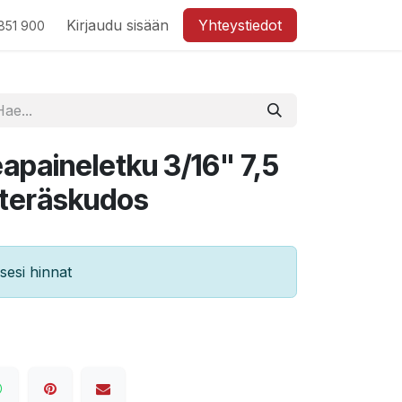
Kirjaudu sisään
Yhteystiedot
851 900
apaineletku 3/16" 7,5
teräskudos
esi hinnat