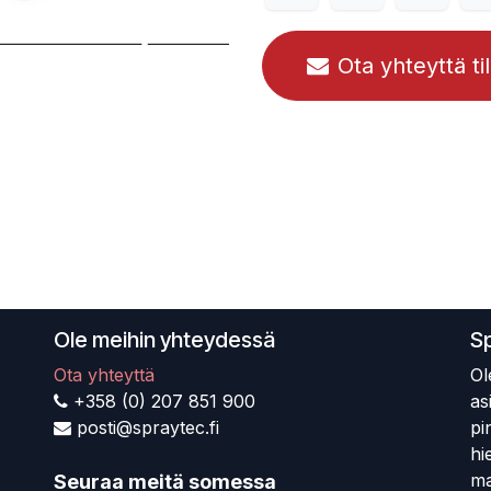
Ota yhteyttä ti
Ole meihin yhteydessä
S
Ota yhteyttä
Ol
+358 (0) 207 851 900
as
posti@spraytec.fi
pi
hi
ma
Seuraa meitä somessa